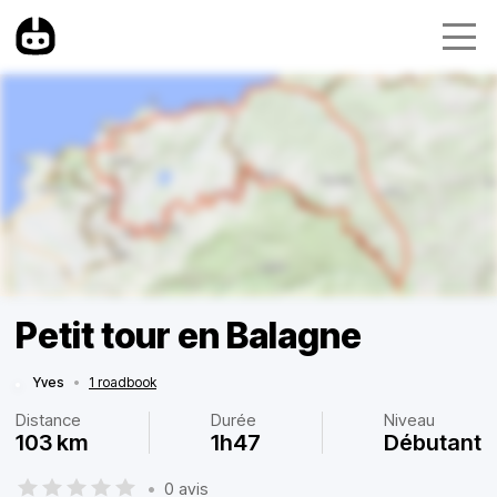
Petit tour en Balagne
Yves
•
1 roadbook
Distance
Durée
Niveau
103 km
1h47
Débutant
•
0 avis