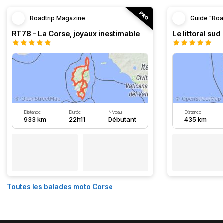
Roadtrip Magazine
Guide "Roa
RT78 - La Corse, joyaux inestimable
Le littoral sud
Distance
Durée
Niveau
Distance
933 km
22h11
Débutant
435 km
Toutes les balades moto Corse