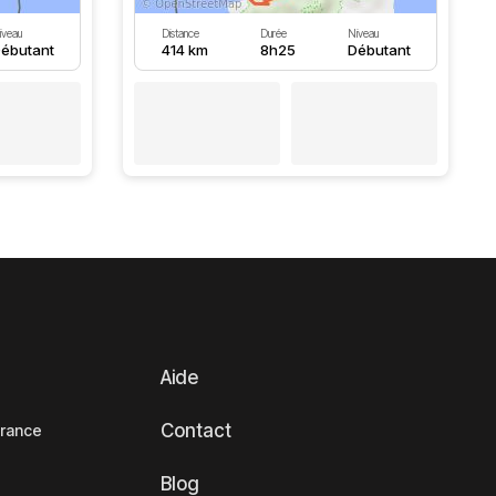
iveau
Distance
Durée
Niveau
ébutant
414 km
8h25
Débutant
Aide
Contact
France
Blog