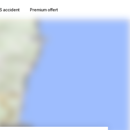
S accident
Premium offert