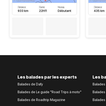
Distance
Durée
Niveau
Distance
933 km
22h11
Débutant
435 km
Les balades par les experts
Les ba
Balades de Dafy
Balades
Balades de Le guide "Road Trips à moto"
Balades
Balades de Roadtrip Magazine
Balades 