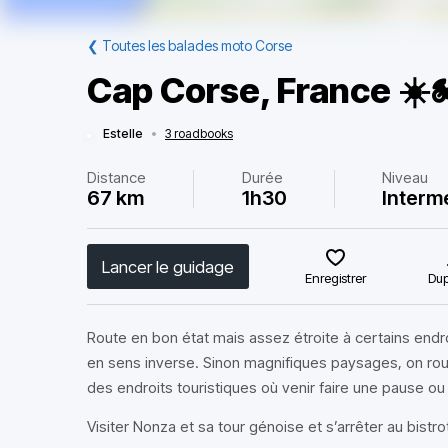
❮
Toutes les balades moto Corse
Cap Corse, France ☀️
Estelle
•
3 roadbooks
Distance
Durée
Niveau
67 km
1h30
Interm
Lancer le guidage
Enregistrer
Dup
Route en bon état mais assez étroite à certains endro
en sens inverse. Sinon magnifiques paysages, on roule
des endroits touristiques où venir faire une pause ou 
Visiter Nonza et sa tour génoise et s’arrêter au bistrot