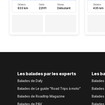
Distance
Durée
Niveau
Distance
933 km
22h11
Débutant
435 km
Les balades par les experts
Les ba
Balades de Dafy
Balades
Balades de Le guide "Road Trips à moto"
Balades
Balades de Roadtrip Magazine
Balades 
Balades de P&V
Balades