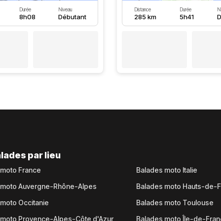
Durée
Niveau
Distance
Durée
N
8h08
Débutant
285 km
5h41
D
lades par lieu
 moto France
Balades moto Italie
 moto Auvergne-Rhône-Alpes
Balades moto Hauts-de-
moto Occitanie
Balades moto Toulouse
 moto Provence-Alpes-Côte d'Azur
Balades moto Île-de-Fra