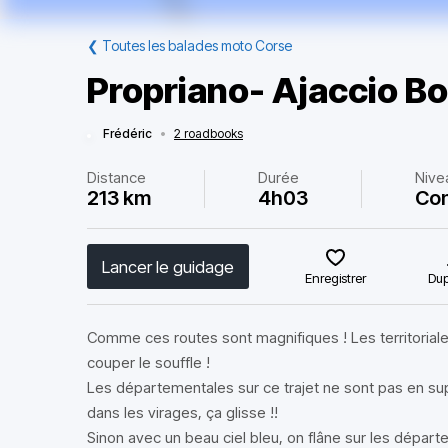
❮
Toutes les balades moto Corse
Propriano- Ajaccio B
Frédéric
•
2 roadbooks
Distance
Durée
Nive
213 km
4h03
Co
Lancer le guidage
Enregistrer
Dup
Comme ces routes sont magnifiques ! Les territorial
couper le souffle !
Les départementales sur ce trajet ne sont pas en supe
dans les virages, ça glisse !!
Sinon avec un beau ciel bleu, on flâne sur les dépar