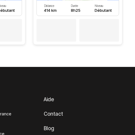
iveau
Distance
Durée
Niveau
ébutant
414 km
8h25
Débutant
Aide
Contact
France
Blog
nce