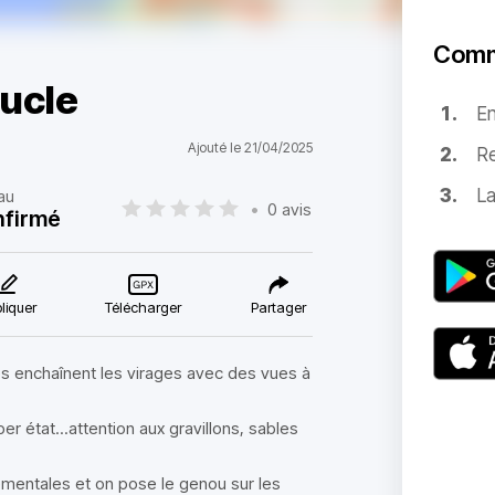
Comm
oucle
E
Ajouté le 21/04/2025
Re
La
au
•
0 avis
nfirmé
liquer
Télécharger
Partager
es enchaînent les virages avec des vues à
r état...attention aux gravillons, sables
tementales et on pose le genou sur les