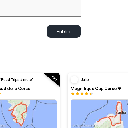
Publier
"Road Trips à moto"
Julie
 sud de la Corse
Magnifique Cap Corse 💙