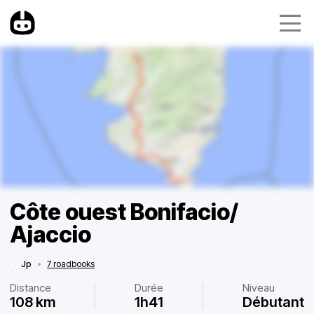
Côte ouest Bonifacio/
Ajaccio
Jp
•
7 roadbooks
Distance
Durée
Niveau
108 km
1h41
Débutant