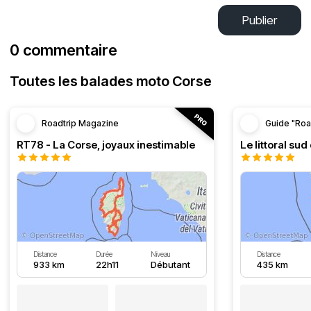
Publier
0 commentaire
Toutes les balades moto Corse
Roadtrip Magazine
Guide "Roa
RT78 - La Corse, joyaux inestimable
Le littoral sud
Distance
Durée
Niveau
Distance
933 km
22h11
Débutant
435 km