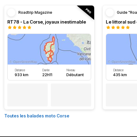
Roadtrip Magazine
Guide "Roa
RT78 - La Corse, joyaux inestimable
Le littoral sud
Distance
Durée
Niveau
Distance
933 km
22h11
Débutant
435 km
Toutes les balades moto Corse