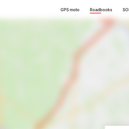
GPS moto
Roadbooks
SO