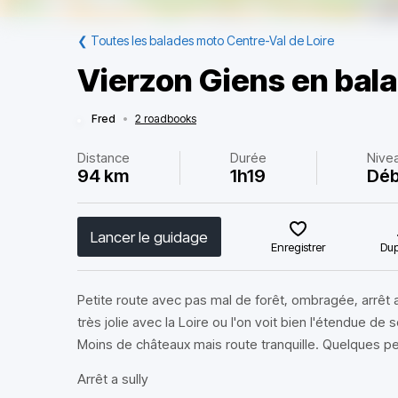
❮
Toutes les balades moto Centre-Val de Loire
Vierzon Giens en bala
Fred
•
2 roadbooks
Distance
Durée
Nive
94 km
1h19
Déb
Lancer le guidage
Enregistrer
Dup
Petite route avec pas mal de forêt, ombragée, arrêt a 
très jolie avec la Loire ou l'on voit bien l'étendue de s
Moins de châteaux mais route tranquille. Quelques pe
Arrêt a sully