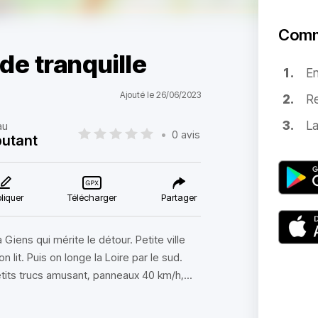
Comm
de tranquille
E
Ajouté le 26/06/2023
Re
La
au
•
0 avis
utant
liquer
Télécharger
Partager
Giens qui mérite le détour. Petite ville
on lit. Puis on longe la Loire par le sud.
tits trucs amusant, panneaux 40 km/h,...