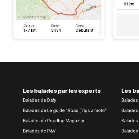
61 km
Distance
Durée
Niveau
177 km
3h34
Débutant
Les balades par les experts
Les ba
Balades de Dafy
Balades
Balades de Le guide "Road Trips à moto"
Balades
Balades de Roadtrip Magazine
Balades 
Balades de P&V
Balades