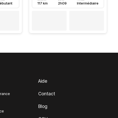
ébutant
117 km
2h09
Intermédiaire
Aide
Contact
France
Blog
nce