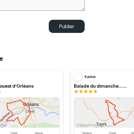
Publier
re
Karine
’ouest d’Orléans
Balade du dimanche.......
Durée
Niveau
Distance
Durée
Ni