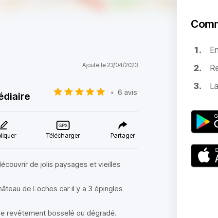
Comm
E
Ajouté le 23/04/2023
Re
La
•
6 avis
édiaire
liquer
Télécharger
Partager
ouvrir de jolis paysages et vieilles
âteau de Loches car il y a 3 épingles
et le revêtement bosselé ou dégradé.