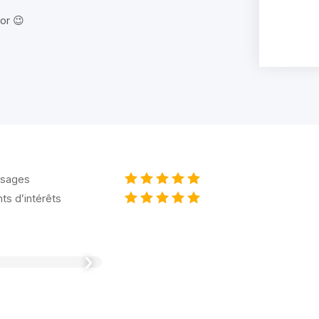
sor 😉
sages
nts d’intérêts