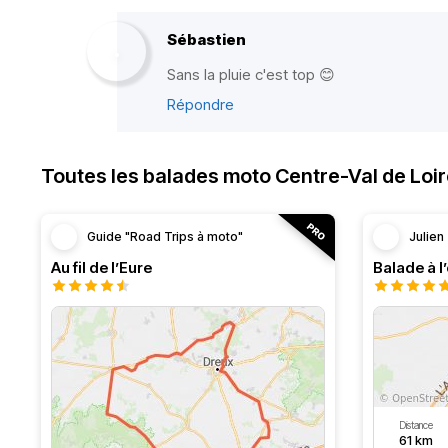
Sébastien
Sans la pluie c'est top 😊
Répondre
Toutes les balades moto Centre-Val de Loi
Guide "Road Trips à moto"
Julien
Au fil de l’Eure
Balade à l
Distance
61 km