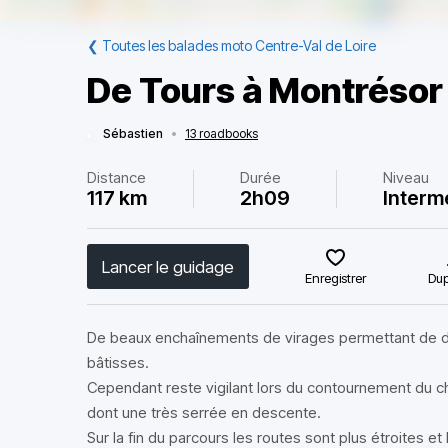
❮
Toutes les balades moto Centre-Val de Loire
De Tours à Montrésor
Sébastien
•
13 roadbooks
Distance
Durée
Niveau
117 km
2h09
Interm
Lancer le guidage
Enregistrer
Dup
De beaux enchaînements de virages permettant de déc
bâtisses.
Cependant reste vigilant lors du contournement du ch
dont une très serrée en descente.
Sur la fin du parcours les routes sont plus étroites 