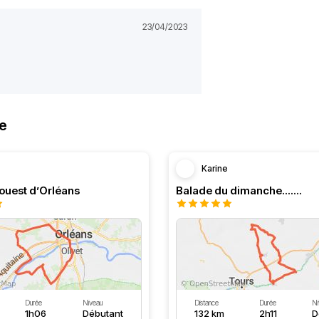
23/04/2023
re
Karine
’ouest d’Orléans
Balade du dimanche.......
Durée
Niveau
Distance
Durée
Ni
1h06
Débutant
132 km
2h11
D