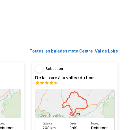
Toutes les balades moto Centre-Val de Loire
Sébastien
De la Loire à la vallée du Loir
veau
Distance
Durée
Niveau
ébutant
208 km
3h19
Débutant