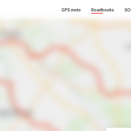
GPS moto
Roadbooks
SO