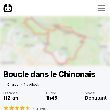
Boucle dans le Chinonais
Charles
•
1 roadbook
Distance
Durée
Niveau
112 km
1h48
Débutant
•
2 avis