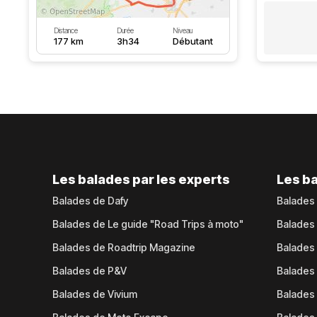
Distance
Durée
Niveau
177 km
3h34
Débutant
Les balades par les experts
Les ba
Balades de Dafy
Balades
Balades de Le guide "Road Trips à moto"
Balades
Balades de Roadtrip Magazine
Balades 
Balades de P&V
Balades
Balades de Vivium
Balades