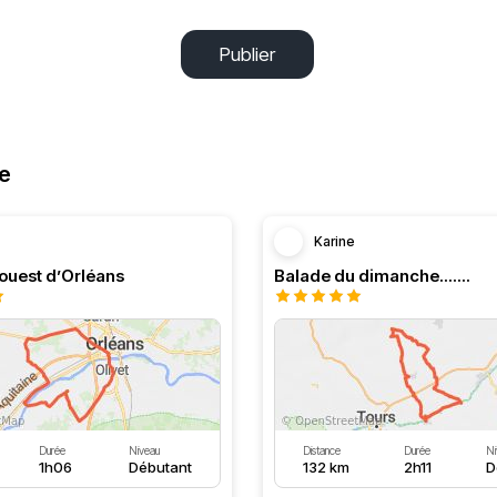
Publier
re
Karine
’ouest d’Orléans
Balade du dimanche.......
Durée
Niveau
Distance
Durée
Ni
1h06
Débutant
132 km
2h11
D