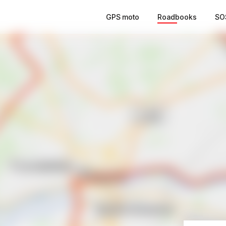
GPS moto
Roadbooks
SO