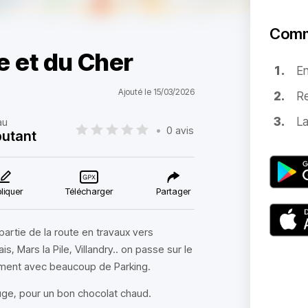
Comm
re et du Cher
E
Ajouté le 15/03/2026
Re
La
au
•
0 avis
utant
liquer
Télécharger
Partager
artie de la route en travaux vers
, Mars la Pile, Villandry.. on passe sur le
lement avec beaucoup de Parking.
ouge, pour un bon chocolat chaud.