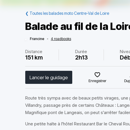
❮
Toutes les balades moto Centre-Val de Loire
Balade au fil de la Loi
Francine
•
4 roadbooks
Distance
Durée
Nive
151 km
2h13
Déb
Lancer le guidage
Enregistrer
Dup
Route très sympa avec de beaux petits virages, une p
Villandry, passage près de certains Châteaux : Langeais
Magnifique pont de Langeais, on peut s'arrêter faci
Une petite halte à l'hôtel Restaurant Bar le Cheval R