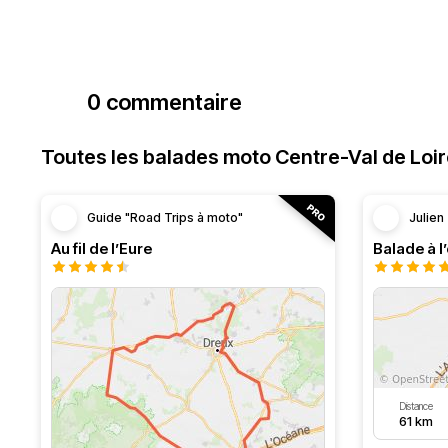
0 commentaire
Toutes les balades moto Centre-Val de Loi
Guide "Road Trips à moto"
Julien
Au fil de l’Eure
Balade à l
Distance
61 km