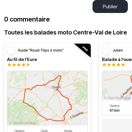
Publier
0 commentaire
Toutes les balades moto Centre-Val de Loire
Guide "Road Trips à moto"
Julien
Au fil de l’Eure
Balade à l’oue
Distance
61 km
Distance
Durée
Niveau