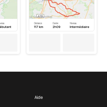
veau
Distance
Durée
Niveau
ébutant
117 km
2h09
Intermédiaire
Aide