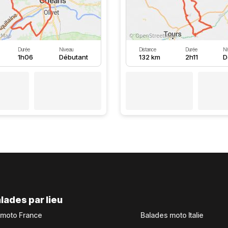
Durée
Niveau
Distance
Durée
Ni
1h06
Débutant
132 km
2h11
D
lades par lieu
 moto France
Balades moto Italie