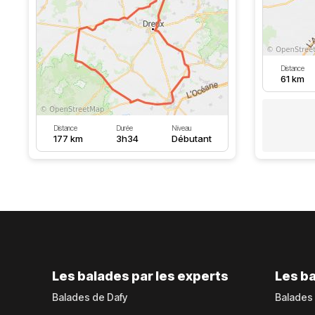
Distance
61 km
Distance
Durée
Niveau
177 km
3h34
Débutant
Les balades par les experts
Les ba
Balades de Dafy
Balades