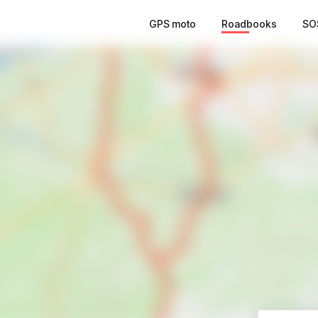
GPS moto
Roadbooks
SO