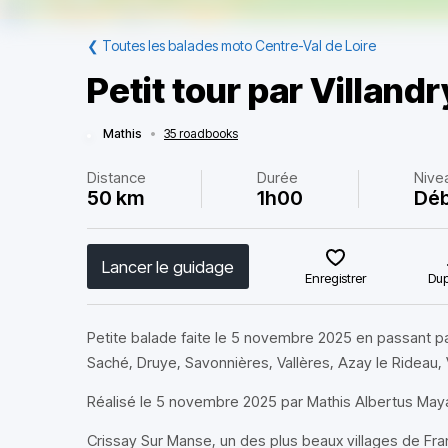
❮
Toutes les balades moto Centre-Val de Loire
Petit tour par Villandr
Mathis
•
35 roadbooks
Distance
Durée
Nive
50 km
1h00
Déb
Lancer le guidage
Enregistrer
Dup
Petite balade faite le 5 novembre 2025 en passant par
Saché, Druye, Savonnières, Vallères, Azay le Rideau, 
Réalisé le 5 novembre 2025 par Mathis Albertus Ma
Crissay Sur Manse, un des plus beaux villages de Fr