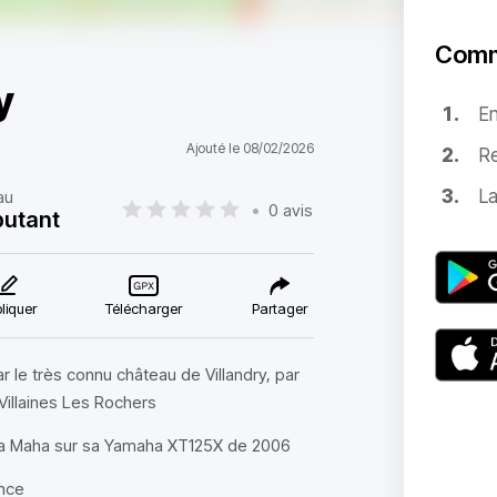
Comm
y
E
Ajouté le 08/02/2026
Re
La
au
•
0 avis
utant
liquer
Télécharger
Partager
 le très connu château de Villandry, par
Villaines Les Rochers
ya Maha sur sa Yamaha XT125X de 2006
ance