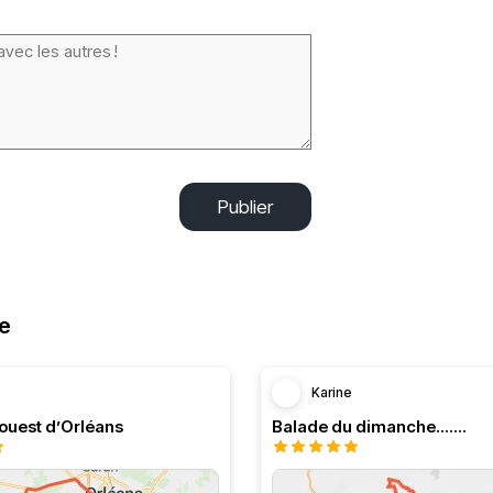
Publier
re
Karine
’ouest d’Orléans
Balade du dimanche.......