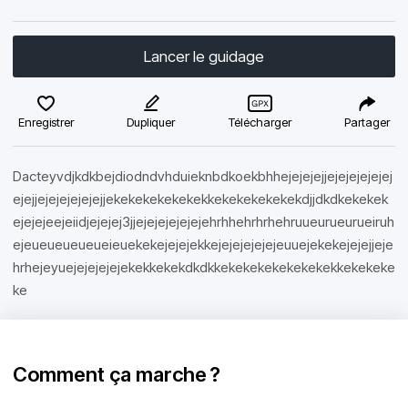
Lancer le guidage
Enregistrer
Dupliquer
Télécharger
Partager
Dacteyvdjkdkbejdiodndvhduieknbdkoekbhhejejejejjejejejejejej
ejejjejejejejejejjekekekekekekekkekekekekekekdjjdkdkekekek
ejejejeejeiidjejejej3jjejejejejejejehrhhehrhrhehruueurueurueiruh
ejeueueueueueieuekekejejejekkejejejejejejeuuejekekejejejjeje
hrhejeyuejejejejejekekkekekdkdkkekekekekekekekekkekekeke
ke
Comment ça marche ?