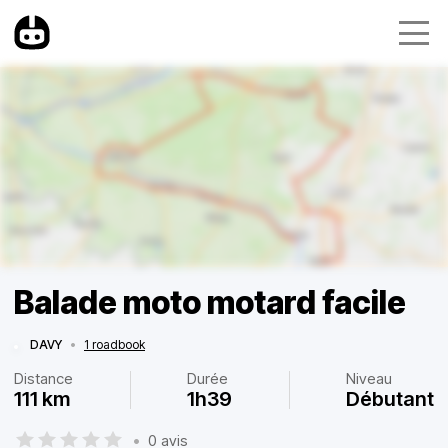
Balade moto motard facile
DAVY
•
1 roadbook
Distance
Durée
Niveau
111 km
1h39
Débutant
•
0 avis