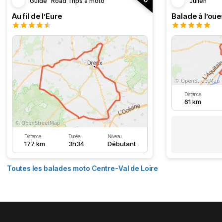
Guide "Road Trips à moto"
Julien
Au fil de l’Eure
Balade à l’oue
Distance
61 km
Distance
Durée
Niveau
177 km
3h34
Débutant
Toutes les balades moto Centre-Val de Loire