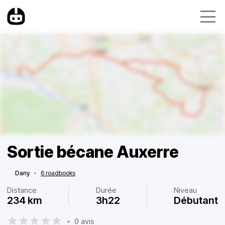
Sortie bécane Auxerre
Dany
•
6 roadbooks
Distance
Durée
Niveau
234 km
3h22
Débutant
•
0 avis