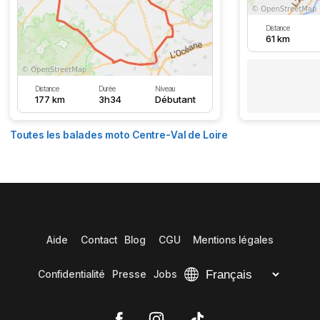
Distance
61 km
Distance
Durée
Niveau
177 km
3h34
Débutant
Toutes les balades moto Centre-Val de Loire
Aide
Contact
Blog
CGU
Mentions légales
Confidentialité
Presse
Jobs