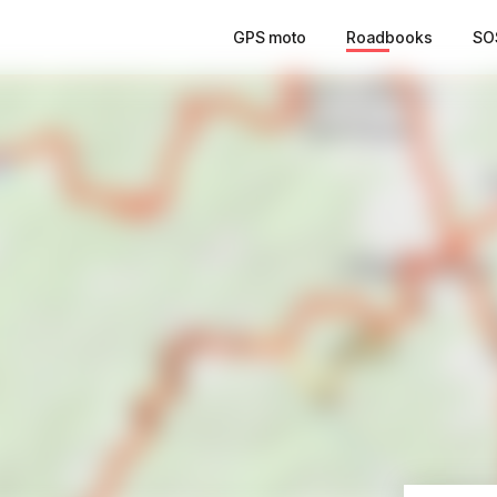
GPS moto
Roadbooks
SO