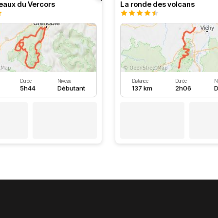
teaux du Vercors
La ronde des volcans
Durée
Niveau
Distance
Durée
N
5h44
Débutant
137 km
2h06
D