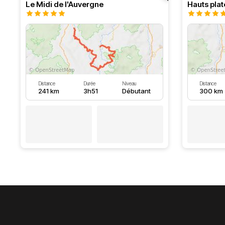
Le Midi de l'Auvergne
Hauts pla
Distance
Durée
Niveau
Distance
241 km
3h51
Débutant
300 km