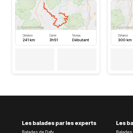
Distance
Durée
Niveau
Distance
241 km
3h51
Débutant
300 km
Les balades par les experts
Les ba
Balades de Dafy
Balades