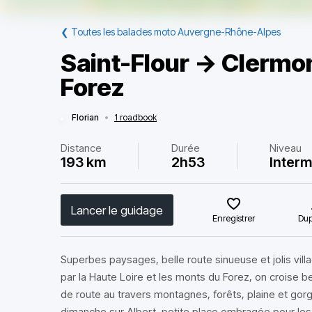
❮
Toutes les balades moto Auvergne-Rhône-Alpes
Saint-Flour -> Clermon
Forez
Florian
•
1 roadbook
Distance
Durée
Niveau
193 km
2h53
Interm
Lancer le guidage
Enregistrer
Dup
Superbes paysages, belle route sinueuse et jolis vil
par la Haute Loire et les monts du Forez, on croise
de route au travers montagnes, forêts, plaine et go
dimanche sur Albert, petite place ombragée pour le