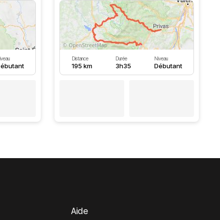
iveau
Distance
Durée
Niveau
ébutant
195 km
3h35
Débutant
Aide