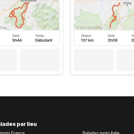
Durée
Niveau
Distance
Durée
N
5h44
Débutant
137 km
2h06
D
lades par lieu
 moto France
Balades moto Italie