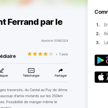
Comm
t Ferrand par le
E
Re
Ajouté le 11/08/2024
La
•
1 avis
édiaire
liquer
Télécharger
Partager
lages traversés, du Cantal au Puy de dôme
 beaucoup d’amis motards sur les 250km
rges. Possibilité de manger même le
s motos.