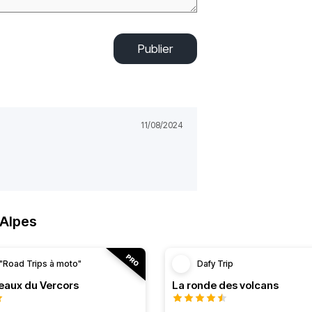
Publier
11/08/2024
-Alpes
"Road Trips à moto"
Dafy Trip
teaux du Vercors
La ronde des volcans