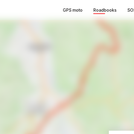
GPS moto
Roadbooks
SO