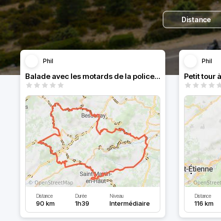
Distance
Phil
Phil
Balade avec les motards de la police nationale
Petit tour 
Distance
Durée
Niveau
Distance
90 km
1h39
Intermédiaire
116 km