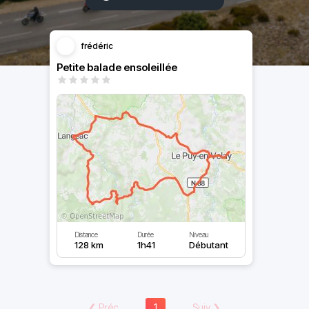
frédéric
Petite balade ensoleillée
Distance
Durée
Niveau
128 km
1h41
Débutant
❮
Préc
1
Suiv
❯