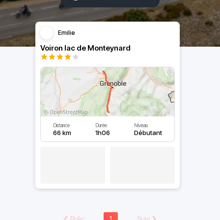
Emilie
Voiron lac de Monteynard
Distance
Durée
Niveau
66 km
1h06
Débutant
❮
Préc
1
Suiv
❯