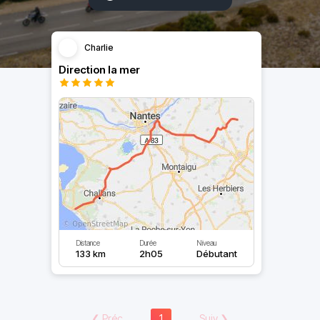
Charlie
Direction la mer
Distance
Durée
Niveau
133 km
2h05
Débutant
❮
Préc
1
Suiv
❯