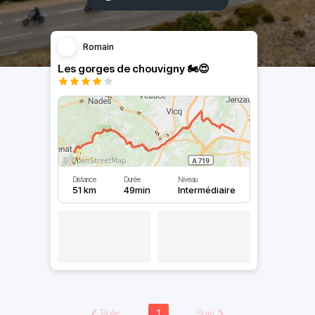
Romain
Les gorges de chouvigny 🏍️😍
Distance
Durée
Niveau
51 km
49min
Intermédiaire
❮
Préc
1
Suiv
❯