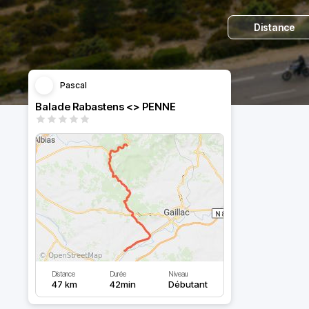
Distance
Pascal
Balade Rabastens <> PENNE
Distance
Durée
Niveau
47 km
42min
Débutant