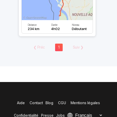
Distance
Durée
Niveau
234 km
4h02
Débutant
❮
Préc
1
Suiv
❯
Aide
Contact
Blog
CGU
Mentions légales
Confidentialité
Presse
Jobs