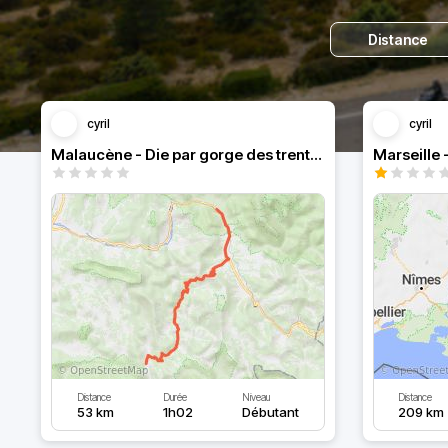
Distance
cyril
cyril
Malaucène - Die par gorge des trente pas
Marseille
Distance
Durée
Niveau
Distance
53 km
1h02
Débutant
209 km