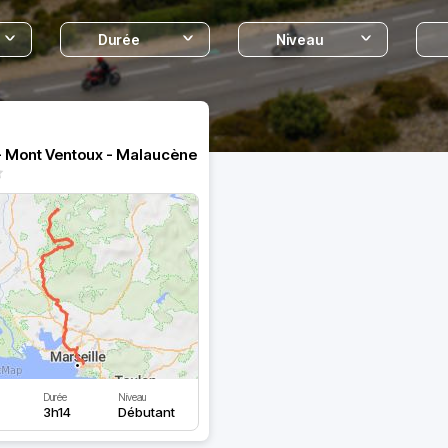
Durée
Niveau
 - Mont Ventoux - Malaucène
Durée
Niveau
3h14
Débutant