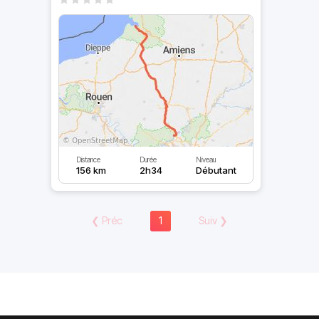
Distance
Durée
Niveau
156 km
2h34
Débutant
❮
Préc
1
Suiv
❯