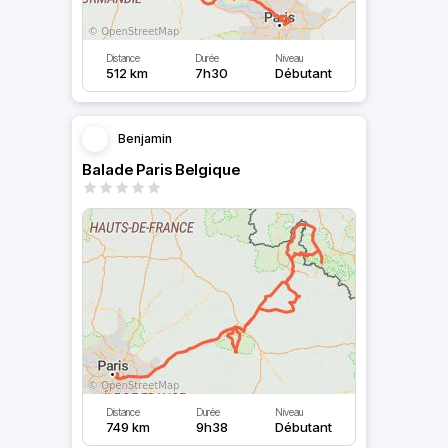
Distance
Durée
Niveau
512 km
7h30
Débutant
Benjamin
Balade Paris Belgique
Distance
Durée
Niveau
749 km
9h38
Débutant