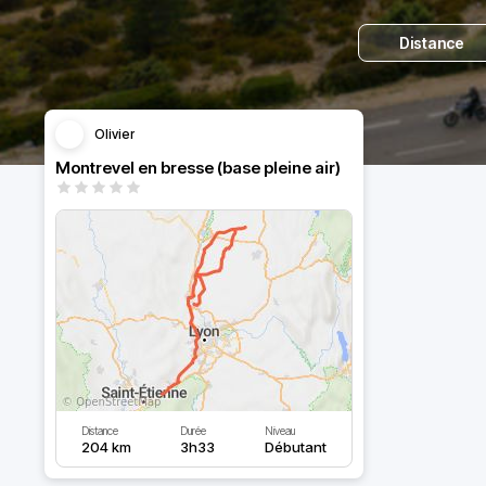
Distance
Olivier
Montrevel en bresse (base pleine air)
Distance
Durée
Niveau
204 km
3h33
Débutant