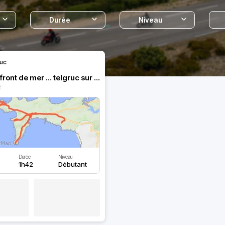
Durée
Niveau
uc
Balade en front de mer … telgruc sur mer , camaret, crozon
Durée
Niveau
1h42
Débutant