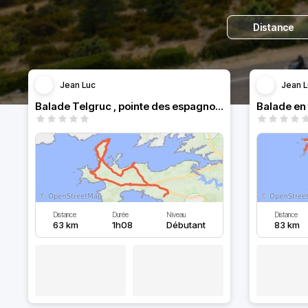
Distance
Jean Luc
Jean L
Balade Telgruc , pointe des espagnols camaret
Distance
Durée
Niveau
Distance
63 km
1h08
Débutant
83 km