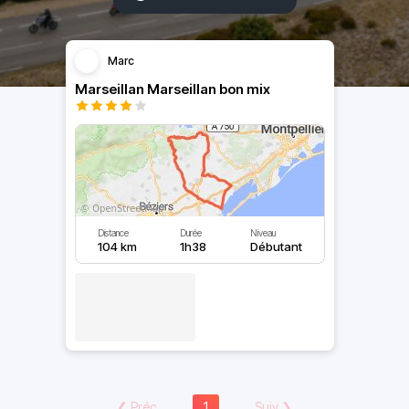
Marc
Marseillan Marseillan bon mix
Distance
Durée
Niveau
104 km
1h38
Débutant
❮
Préc
1
Suiv
❯