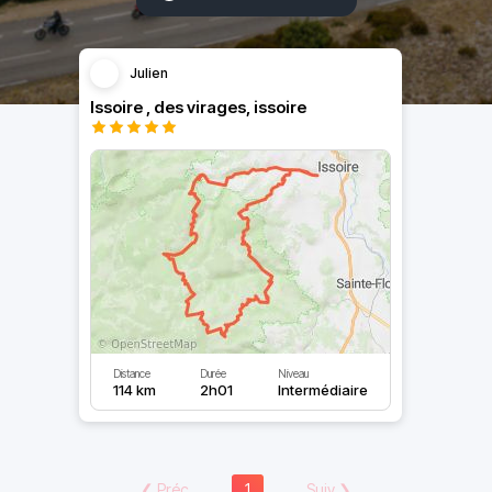
Julien
Issoire , des virages, issoire
Distance
Durée
Niveau
114 km
2h01
Intermédiaire
❮
Préc
1
Suiv
❯