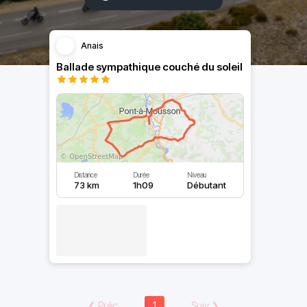
Anais
Ballade sympathique couché du soleil
Distance
Durée
Niveau
73 km
1h09
Débutant
❮
Préc
1
Suiv
❯