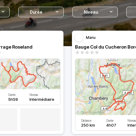
Durée
Niveau
Manu
rrage Roseland
Bauge Col du Cucheron Bor
Durée
Niveau
5h59
Intermédiaire
Distance
Durée
Niveau
250 km
4h07
Inte