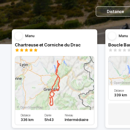
Distance
Manu
Manu
Chartreuse et Corniche du Drac
Boucle Ba
Distance
339 km
Distance
Durée
Niveau
336 km
5h43
Intermédiaire