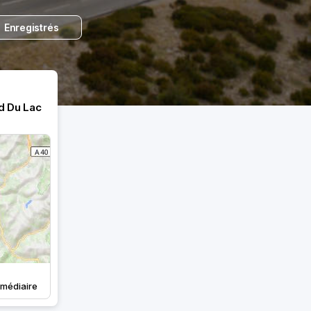
Enregistrés
d Du Lac
rmédiaire