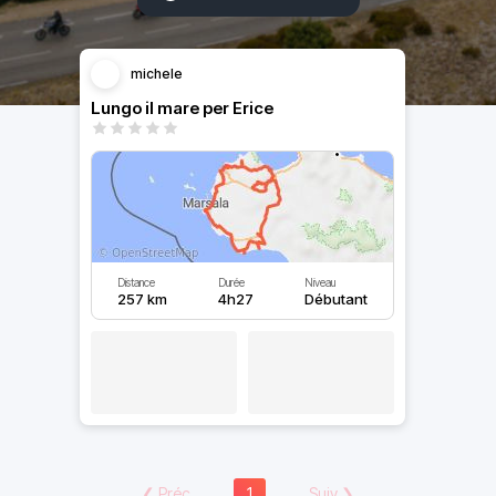
michele
Lungo il mare per Erice
Distance
Durée
Niveau
257 km
4h27
Débutant
❮
Préc
1
Suiv
❯