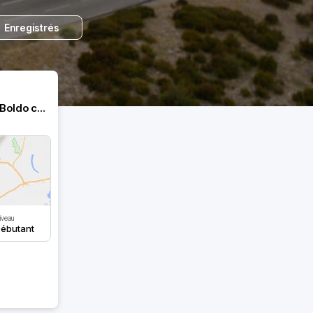
Enregistrés
Giro tranquillo al Passo San Boldo con pranzo a Collalbrigo
iveau
ébutant