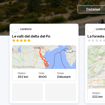
Distance
Lorenzo
Loren
Le valli del delta del Po
Distance
Durée
Niveau
352 km
6h00
Débutant
Distance
222 km