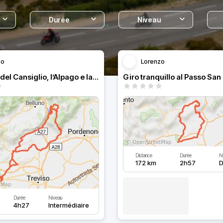
Durée
Niveau
zo
Lorenzo
La foresta del Cansiglio, l’Alpago e lago di Santa Croce
Distance
Durée
N
172 km
2h57
D
Durée
Niveau
4h27
Intermédiaire