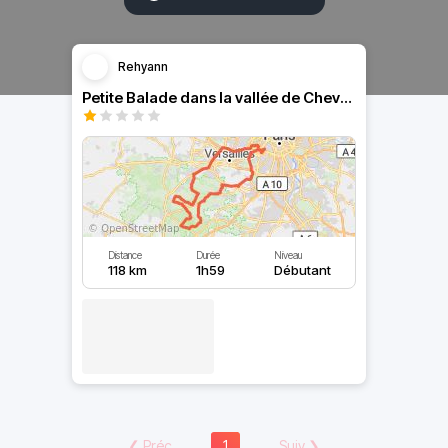
Rehyann
Petite Balade dans la vallée de Chevreuse
Distance
Durée
Niveau
118 km
1h59
Débutant
❮
Préc
1
Suiv
❯