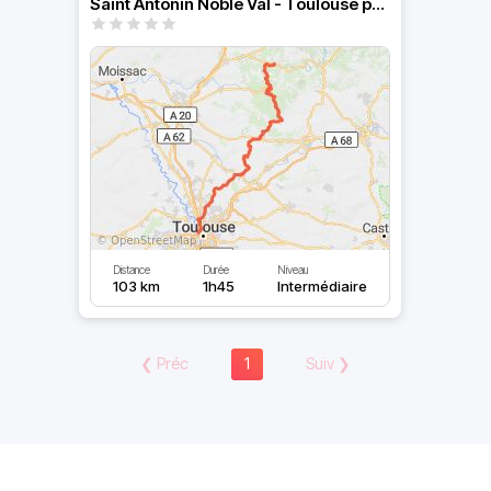
Saint Antonin Noble Val - Toulouse par forêt de Gresigne
Distance
Durée
Niveau
103 km
1h45
Intermédiaire
❮
Préc
1
Suiv
❯