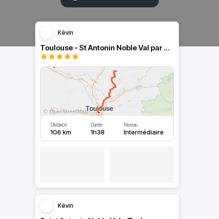
Kévin
Toulouse - St Antonin Noble Val par Montjoire et Puycelsi
Distance
Durée
Niveau
106 km
1h38
Intermédiaire
Kévin