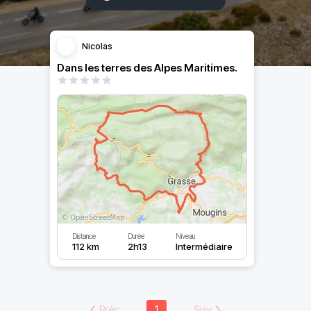
Nicolas
Dans les terres des Alpes Maritimes.
Distance
Durée
Niveau
112 km
2h13
Intermédiaire
❮
Préc
1
Suiv
❯