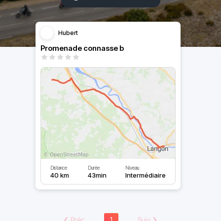
Hubert
Promenade connasse b
Distance
Durée
Niveau
40 km
43min
Intermédiaire
❮
Préc
1
Suiv
❯