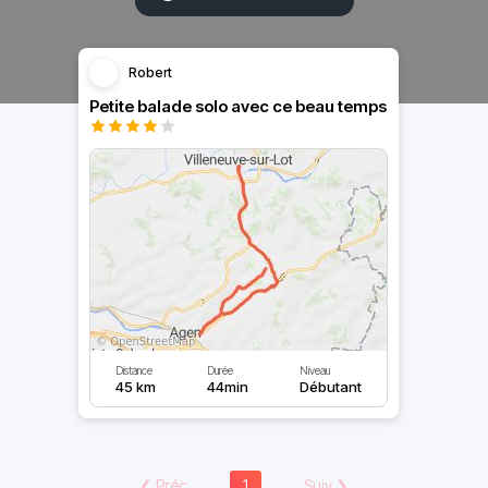
Robert
Petite balade solo avec ce beau temps
Distance
Durée
Niveau
45 km
44min
Débutant
❮
Préc
1
Suiv
❯