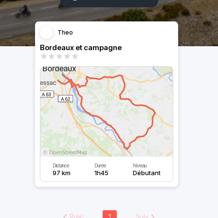
Theo
Bordeaux et campagne
Distance
Durée
Niveau
97 km
1h45
Débutant
❮
Préc
1
Suiv
❯