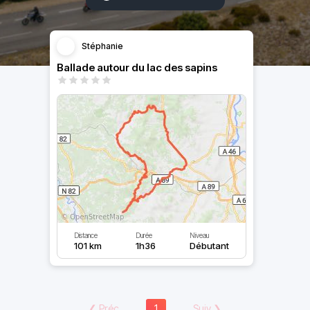
Stéphanie
Ballade autour du lac des sapins
Distance
Durée
Niveau
101 km
1h36
Débutant
❮
Préc
1
Suiv
❯