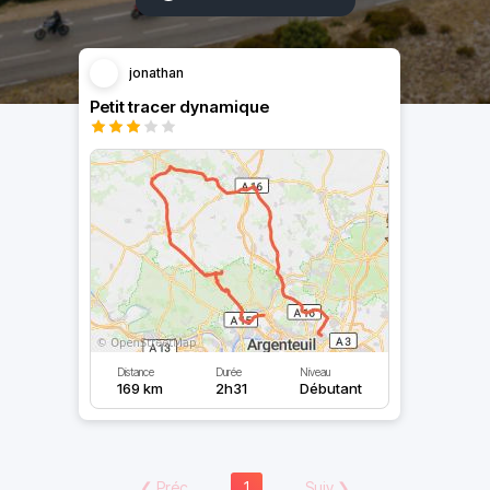
jonathan
Petit tracer dynamique
Distance
Durée
Niveau
169 km
2h31
Débutant
❮
Préc
1
Suiv
❯