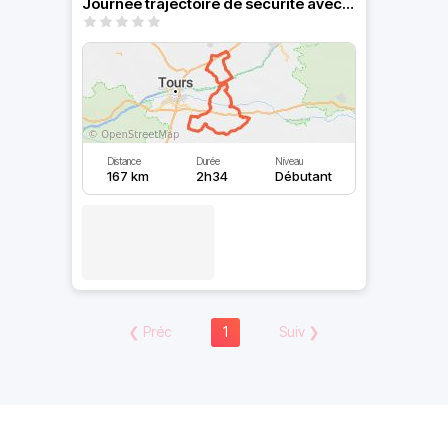
Journée trajectoire de sécurité avec les gendarmes
Distance
Durée
Niveau
167 km
2h34
Débutant
❮
Préc
1
Suiv
❯