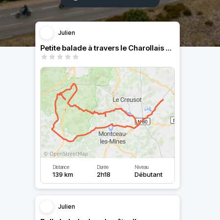
Julien
Petite balade à travers le Charollais et le morvan
Distance
Durée
Niveau
139 km
2h18
Débutant
Julien