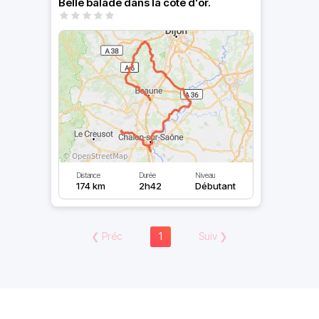
Belle balade dans la côte d'or.
Distance
Durée
Niveau
174 km
2h42
Débutant
❮
Préc
1
Suiv
❯