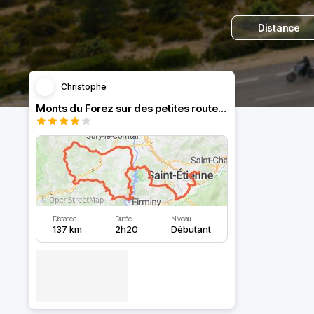
Distance
Christophe
Monts du Forez sur des petites routes très sympa
Distance
Durée
Niveau
137 km
2h20
Débutant