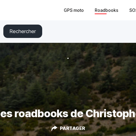
GPS moto
Roadbooks
SO
Rechercher
es roadbooks de Christop
PARTAGER