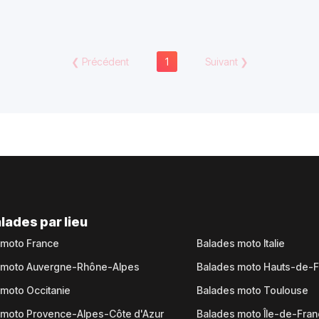
❮
Précédent
1
Suivant
❯
lades par lieu
 moto France
Balades moto Italie
 moto Auvergne-Rhône-Alpes
Balades moto Hauts-de-
moto Occitanie
Balades moto Toulouse
 moto Provence-Alpes-Côte d'Azur
Balades moto Île-de-Fra