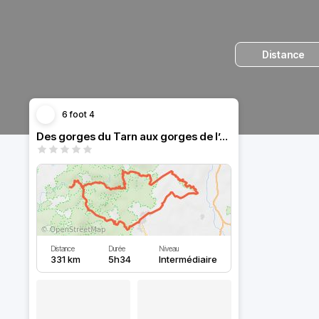
Distance
6 foot 4
Des gorges du Tarn aux gorges de l’Ardeche.
Distance
Durée
Niveau
331 km
5h34
Intermédiaire