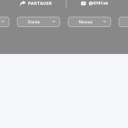
@6f4fab
PARTAGER
Durée
Niveau