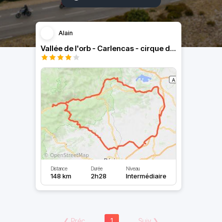
Alain
Vallée de l'orb - Carlencas - cirque de Mourèze
Distance
Durée
Niveau
148 km
2h28
Intermédiaire
❮
Préc
1
Suiv
❯