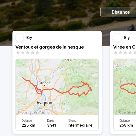
Distance
Bry
Bry
Ventoux et gorges de la nesque
Distance
Durée
Niveau
Distance
225 km
3h41
Intermédiaire
258 km