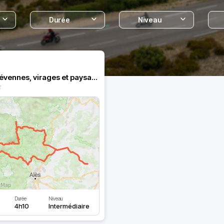
Durée
Niveau
Virée en Cévennes, virages et paysages
Durée
Niveau
4h10
Intermédiaire