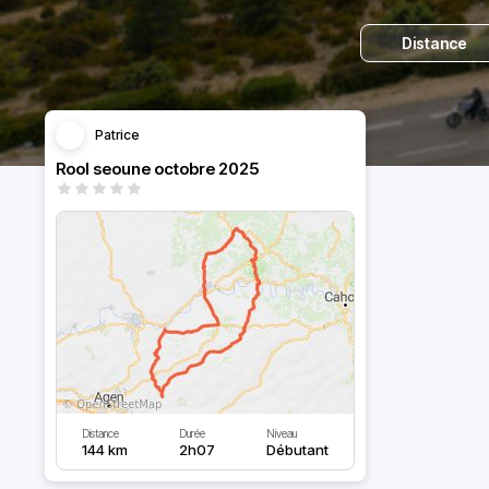
Distance
Patrice
Rool seoune octobre 2025
Distance
Durée
Niveau
144 km
2h07
Débutant