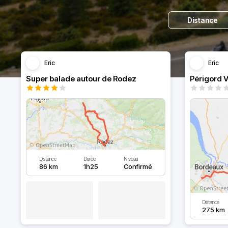
Distance
Eric
Eric
Super balade autour de Rodez
Périgord V
Distance
Durée
Niveau
86 km
1h25
Confirmé
Distance
275 km