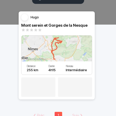
Hugo
Mont serein et Gorges de la Nesque
Distance
Durée
Niveau
255 km
4h15
Intermédiaire
❮
Préc
1
Suiv
❯